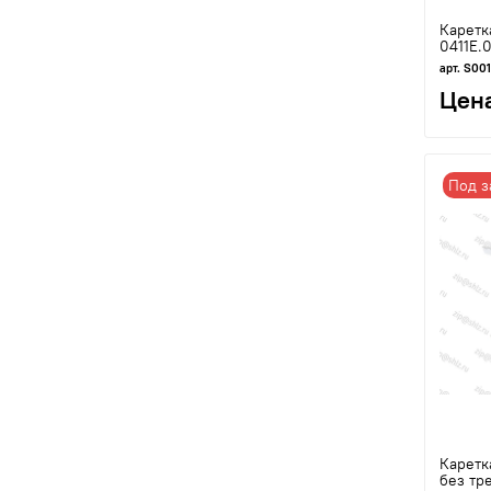
Каретк
0411Е.
арт. S00
Цена
Под з
Каретк
без тр