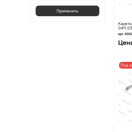
Применить
Каретк
0411.0
арт. S00
Цена
Под з