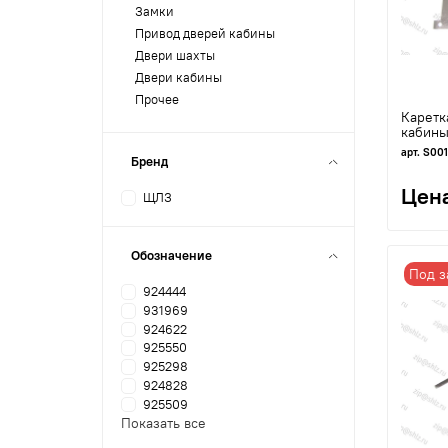
Замки
Привод дверей кабины
Двери шахты
Двери кабины
Прочее
Каретк
кабины
арт. S00
Бренд
Цена
ЩЛЗ
Обозначение
Под з
924444
931969
924622
925550
925298
924828
925509
Показать все