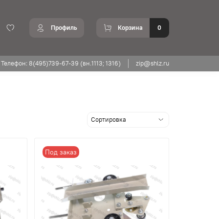
Профиль
Корзина
0
Телефон: 8(495)739-67-39 (вн.1113; 1316)
zip@shlz.ru
Под заказ