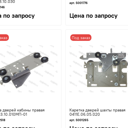
3.10.030
арт. S001776
1146
 по запросу
Цена по запросу
аказ
Под заказ
а дверей кабины правая
Каретка дверей шахты правая
03.10.010МП-01
0411Е.06.05.020
2518
арт. S001265