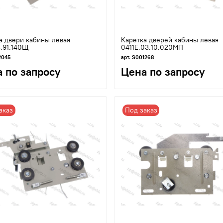
а двери кабины левая
Каретка дверей кабины левая
3.91.140Щ
0411Е.03.10.020МП
2045
арт. S001268
 по запросу
Цена по запросу
аказ
Под заказ