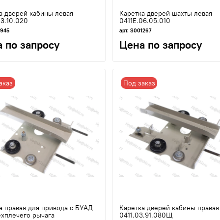
а дверей кабины левая
Каретка дверей шахты левая
03.10.020
0411Е.06.05.010
1945
арт. S001267
 по запросу
Цена по запросу
аказ
Под заказ
а правая для привода с БУАД
Каретка дверей кабины правая
ехплечего рычага
0411.03.91.080Щ