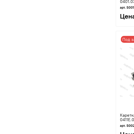
0401.0
арт. S00
Цена
Под з
Каретк
0411Е.
арт. S00