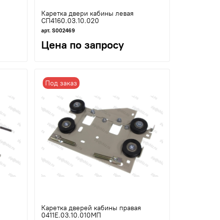
Каретка двери кабины левая
СП4160.03.10.020
арт. S002469
Цена по запросу
Под заказ
Каретка дверей кабины правая
0411Е.03.10.010МП