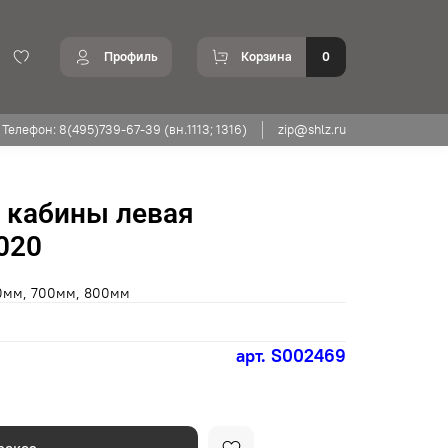
Профиль
Корзина
0
Телефон: 8(495)739-67-39 (вн.1113; 1316)
zip@shlz.ru
 кабины левая
020
50мм, 700мм, 800мм
арт.
S002469