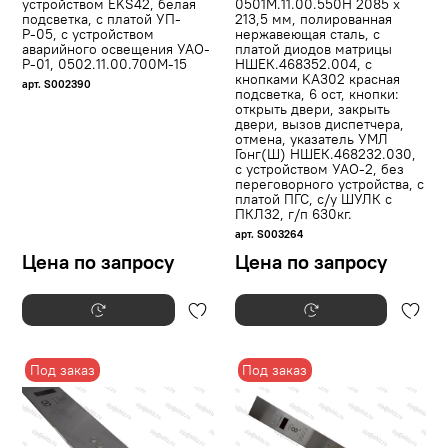
устройством EKS42, белая
0501М.11.00.550Н 2085 х
подсветка, с платой УП-
213,5 мм, полированная
Р-05, с устройством
нержавеющая сталь, с
аварийного освещения УАО-
платой диодов матрицы
Р-01, 0502.11.00.700М-15
НШЕК.468352.004, с
кнопками KA302 красная
арт. S002390
подсветка, 6 ост, кнопки:
открыть двери, закрыть
двери, вызов диспетчера,
отмена, указатель УМЛ
Гонг(Ш) НШЕК.468232.030,
с устройством УАО-2, без
переговорного устройства, с
платой ПГС, с/у ШУЛК с
ПКЛ32, г/п 630кг.
арт. S003264
Цена по запросу
Цена по запросу
Под заказ
Под заказ