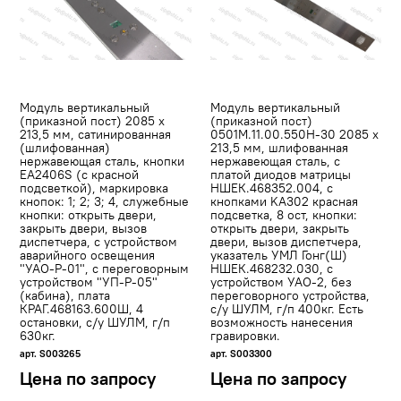
Модуль вертикальный
Модуль вертикальный
(приказной пост) 2085 х
(приказной пост)
213,5 мм, сатинированная
0501М.11.00.550Н-30 2085 х
(шлифованная)
213,5 мм, шлифованная
нержавеющая сталь, кнопки
нержавеющая сталь, с
EA2406S (с красной
платой диодов матрицы
подсветкой), маркировка
НШЕК.468352.004, с
кнопок: 1; 2; 3; 4, служебные
кнопками KA302 красная
кнопки: открыть двери,
подсветка, 8 ост, кнопки:
закрыть двери, вызов
открыть двери, закрыть
диспетчера, с устройством
двери, вызов диспетчера,
аварийного освещения
указатель УМЛ Гонг(Ш)
"УАО-Р-01", с переговорным
НШЕК.468232.030, с
устройством "УП-Р-05"
устройством УАО-2, без
(кабина), плата
переговорного устройства,
КРАГ.468163.600Ш, 4
с/у ШУЛМ, г/п 400кг. Есть
остановки, с/у ШУЛМ, г/п
возможность нанесения
630кг.
гравировки.
арт. S003265
арт. S003300
Цена по запросу
Цена по запросу