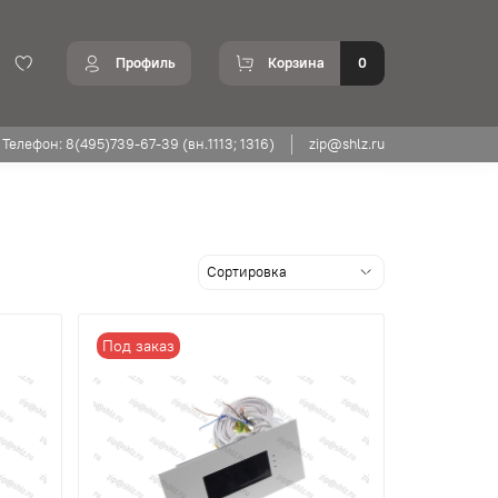
Профиль
Корзина
0
Телефон: 8(495)739-67-39 (вн.1113; 1316)
zip@shlz.ru
Под заказ