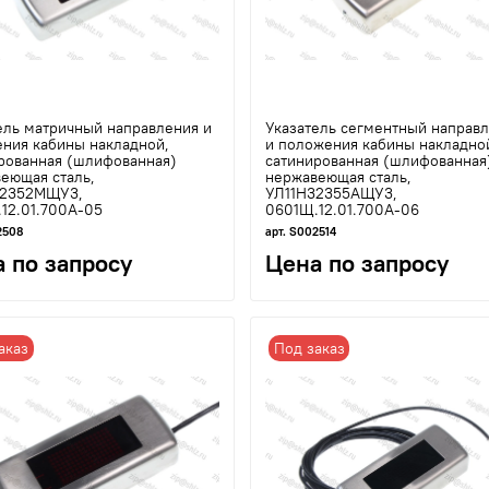
ель матричный направления и
Указатель сегментный направ
ния кабины накладной,
и положения кабины накладно
рованная (шлифованная)
сатинированная (шлифованная
еющая сталь,
нержавеющая сталь,
32352МЩУ3,
УЛ11Н32355АЩУ3,
12.01.700А-05
0601Щ.12.01.700А-06
2508
арт. S002514
 по запросу
Цена по запросу
аказ
Под заказ