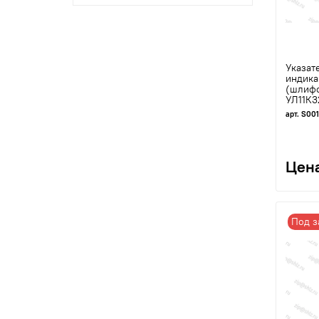
Указат
индика
(шлифо
УЛ11К3
арт. S00
Цена
Под з