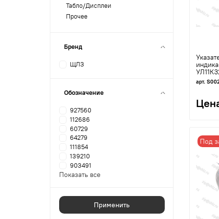
Табло/Дисплеи
Прочее
Бренд
Указат
индика
ЩЛЗ
УЛ11К3
арт. S00
Обозначение
Цена
927560
112686
60729
64279
Под з
111854
139210
903491
Показать все
Применить