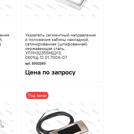
ления
Указатель сегментный направления
й,
и положения кабины накладной,
)
сатинированная (шлифованная)
нержавеющая сталь,
УЛ11Н32355МЩУ3,
0601Щ.12.01.700А-07
арт. S002260
Цена по запросу
Под заказ