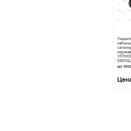
Указат
кабины
сатини
нержав
УЛ11Н
0601Щ.
арт. S00
Цена