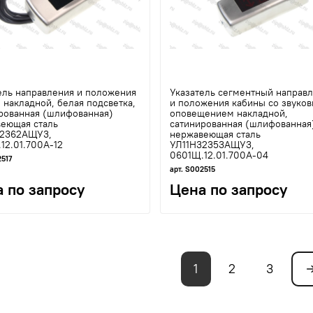
ель направления и положения
Указатель сегментный направ
 накладной, белая подсветка,
и положения кабины со звуко
рованная (шлифованная)
оповещением накладной,
еющая сталь
сатинированная (шлифованная
32362АЩУ3,
нержавеющая сталь
12.01.700А-12
УЛ11Н32353АЩУ3,
0601Щ.12.01.700А-04
2517
арт. S002515
 по запросу
Цена по запросу
1
2
3