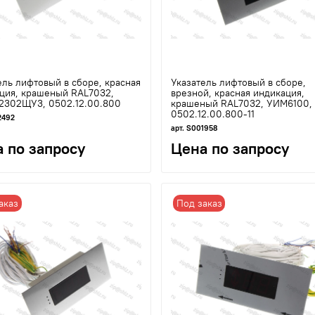
ель лифтовый в сборе, красная
Указатель лифтовый в сборе,
ция, крашеный RAL7032,
врезной, красная индикация,
2302ЩУ3, 0502.12.00.800
крашеный RAL7032, УИМ6100,
0502.12.00.800-11
2492
арт. S001958
 по запросу
Цена по запросу
аказ
Под заказ