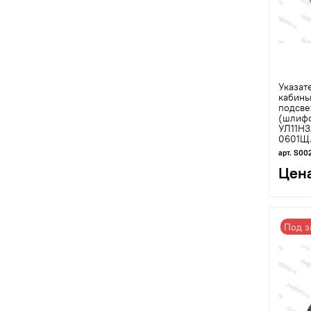
Указат
кабины
подсве
(шлифо
УЛ11Н
0601Щ.
арт. S00
Цена
Под з