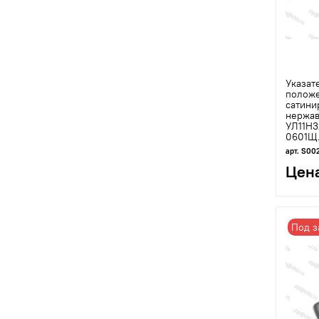
Указат
положе
сатини
нержав
УЛ11Н
0601Щ.
арт. S00
Цена
Под з