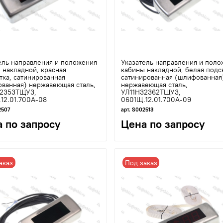
ель направления и положения
Указатель направления и поло
 накладной, красная
кабины накладной, белая подс
тка, сатинированная
сатинированная (шлифованная
ванная) нержавеющая сталь,
нержавеющая сталь,
32353ТЩУ3,
УЛ11Н32362ТЩУ3,
12.01.700А-08
0601Щ.12.01.700А-09
2507
арт. S002513
 по запросу
Цена по запросу
аказ
Под заказ