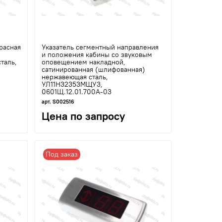
расная
Указатель сегментный направления
и положения кабины со звуковым
таль,
оповещением накладной,
сатинированная (шлифованная)
нержавеющая сталь,
УЛ11Н32353МЩУ3,
0601Щ.12.01.700А-03
арт. S002516
Цена по запросу
Под заказ