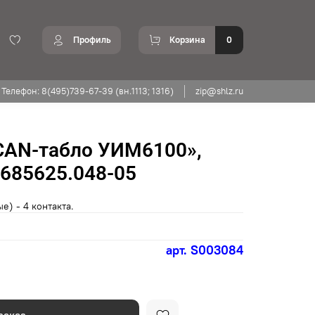
Профиль
Корзина
0
Телефон: 8(495)739-67-39 (вн.1113; 1316)
zip@shlz.ru
«CAN-табло УИМ6100»,
685625.048-05
е) - 4 контакта.
арт.
S003084