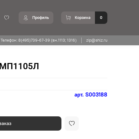
Профиль
Корзина
0
Телефон: 8(495)739-67-39 (вн.1113; 1316)
zip@shlz.ru
 МП1105Л
арт.
S003188
заказ