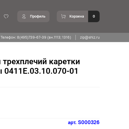
Профиль
Корзина
0
Телефон: 8(495)739-67-39 (вн.1113; 1316)
zip@shlz.ru
 трехплечий каретки
 0411Е.03.10.070-01
арт.
S000326