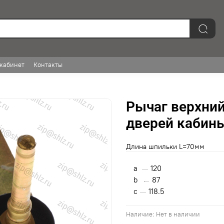
кабинет
Контакты
Рычаг верхний
дверей кабины
Длина шпильки L=70мм
a
120
b
87
с
118.5
Наличие:
Нет в наличии