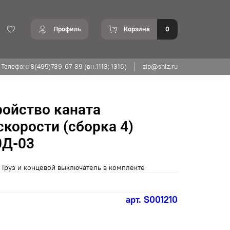
Профиль
Корзина
0
Телефон: 8(495)739-67-39 (вн.1113; 1316)
zip@shlz.ru
ойство каната
скорости (сборка 4)
0Д-03
Груз и концевой выключатель в комплекте
арт.
S001210