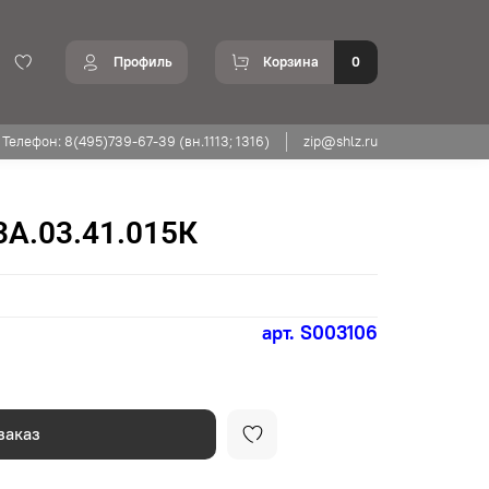
Профиль
Корзина
0
Телефон: 8(495)739-67-39 (вн.1113; 1316)
zip@shlz.ru
3А.03.41.015К
арт.
S003106
заказ