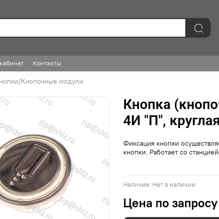
кабинет
Контакты
нопки/Кнопочные модули
Кнопка (кноп
4И "П", кругла
Фиксация кнопки осуществля
кнопки. Работает со станцие
Наличие:
Нет в наличии
Цена по запросу