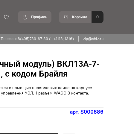
Профиль
Корзина
0
Телефон: 8(495)739-67-39 (вн.1113; 1316)
zip@shlz.ru
очный модуль) ВКЛ13А-7-
я, с кодом Брайля
ется с помощью пластиковых клипс на корпусе
й управления УЭЛ, 1 разъем WAGO 3 контакта.
арт.
S000886