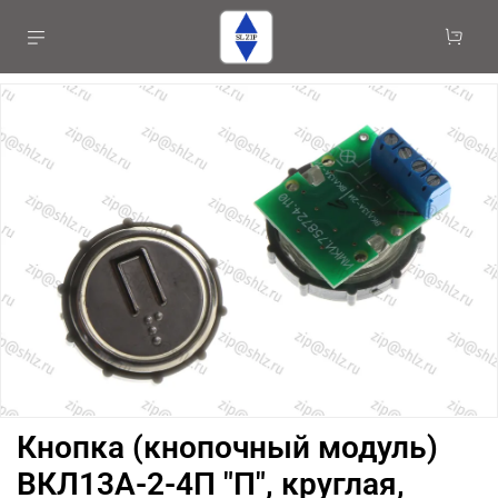
Кнопка (кнопочный модуль)
ВКЛ13А-2-4П "П", круглая,