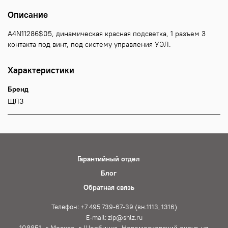
Описание
A4N11286$05, динамическая красная подсветка, 1 разъем 3
контакта под винт, под систему управления УЭЛ.
Характеристики
Бренд
ЩЛЗ
Гарантийный отдел
Блог
Обратная связь
Телефон: +7 495 739-67-39 (вн.1113, 1316)
E-mail: zip@shlz.ru
108851, г Москва, г Щербинка, Новомосковский округ, ул