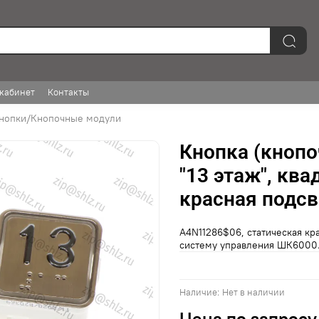
кабинет
Контакты
нопки/Кнопочные модули
Кнопка (кнопо
"13 этаж", ква
красная подсв
A4N11286$06, статическая кра
систему управления ШК6000
Наличие:
Нет в наличии