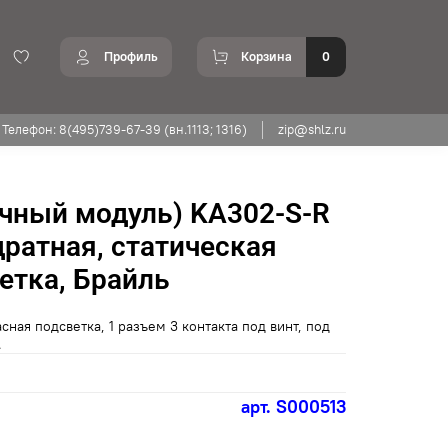
Профиль
Корзина
0
Телефон: 8(495)739-67-39 (вн.1113; 1316)
zip@shlz.ru
чный модуль) KA302-S-R
дратная, статическая
етка, Брайль
сная подсветка, 1 разъем 3 контакта под винт, под
.
арт.
S000513