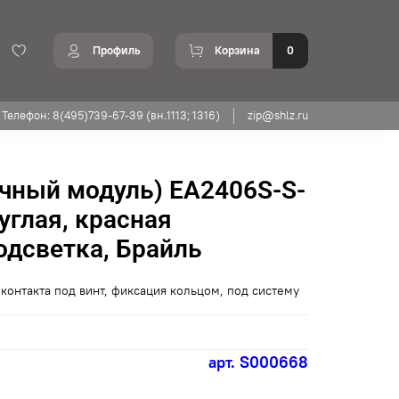
Профиль
Корзина
0
Телефон: 8(495)739-67-39 (вн.1113; 1316)
zip@shlz.ru
чный модуль) EA2406S-S-
руглая, красная
одсветка, Брайль
контакта под винт, фиксация кольцом, под систему
арт.
S000668