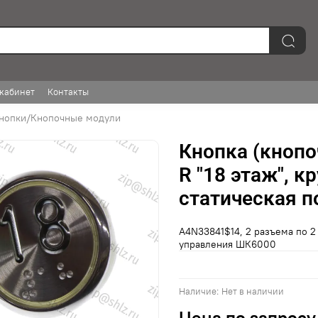
кабинет
Контакты
нопки/Кнопочные модули
Кнопка (кнопо
R "18 этаж", к
статическая п
A4N33841$14, 2 разъема по 2 
управления ШК6000
Наличие:
Нет в наличии