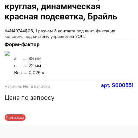
круглая, динамическая
красная подсветка, Брайль
А4N49744$05, 1 разъем 3 контакта под винт, фиксация
кольцом, под систему управления УЭЛ.
Форм-фактор
a
38 мм
с
22 мм
Вес
0,026 кг
арт.
S000551
Наличие:
Нет в наличии
Цена по запросу
Под заказ