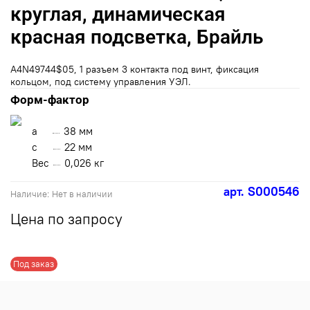
круглая, динамическая
красная подсветка, Брайль
А4N49744$05, 1 разъем 3 контакта под винт, фиксация
кольцом, под систему управления УЭЛ.
Форм-фактор
a
38 мм
с
22 мм
Вес
0,026 кг
арт.
S000546
Наличие:
Нет в наличии
Цена по запросу
Под заказ