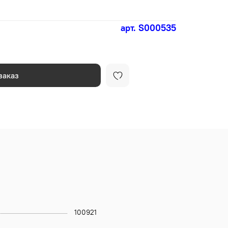
арт.
S000535
заказ
100921