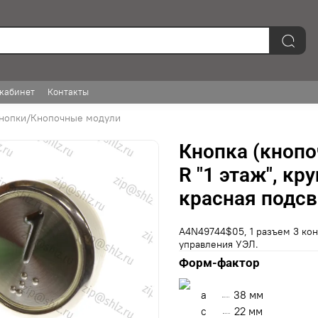
кабинет
Контакты
нопки/Кнопочные модули
Кнопка (кнопо
R "1 этаж", кр
красная подсв
А4N49744$05, 1 разъем 3 кон
управления УЭЛ.
Форм-фактор
a
38 мм
с
22 мм