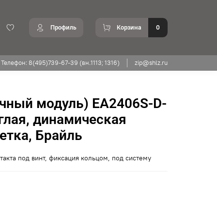
Профиль
Корзина
0
Телефон: 8(495)739-67-39 (вн.1113; 1316)
zip@shlz.ru
чный модуль) EA2406S-D-
углая, динамическая
етка, Брайль
такта под винт, фиксация кольцом, под систему