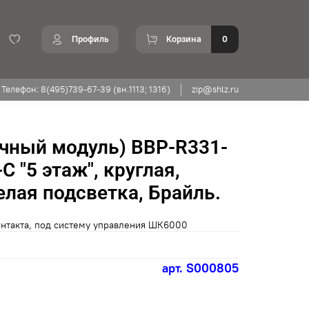
Профиль
Корзина
0
Телефон: 8(495)739-67-39 (вн.1113; 1316)
zip@shlz.ru
чный модуль) BBP-R331-
 "5 этаж", круглая,
елая подсветка, Брайль.
онтакта, под систему управления ШК6000
арт.
S000805