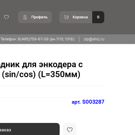
Профиль
Корзина
0
Телефон: 8(495)739-67-39 (вн.1113; 1316)
zip@shlz.ru
дник для энкодера с
(sin/cos) (L=350мм)
арт.
S003287
заказ