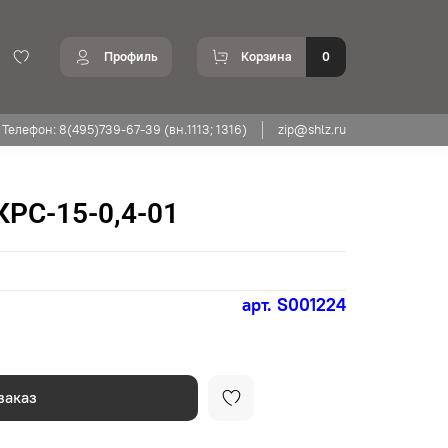
Профиль
Корзина
0
Телефон: 8(495)739-67-39 (вн.1113; 1316)
zip@shlz.ru
РС-15-0,4-01
арт.
S001224
заказ