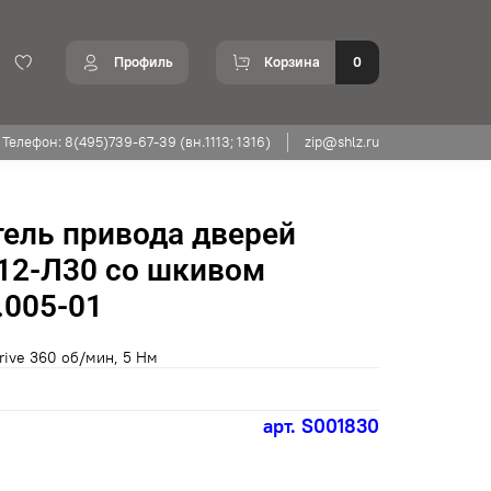
Профиль
Корзина
0
Телефон: 8(495)739-67-39 (вн.1113; 1316)
zip@shlz.ru
ель привода дверей
12-Л30 со шкивом
005-01
rive 360 об/мин, 5 Нм
арт.
S001830