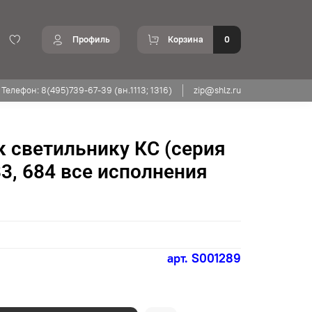
Профиль
Корзина
0
Телефон: 8(495)739-67-39 (вн.1113; 1316)
zip@shlz.ru
к светильнику КС (серия
83, 684 все исполнения
арт.
S001289