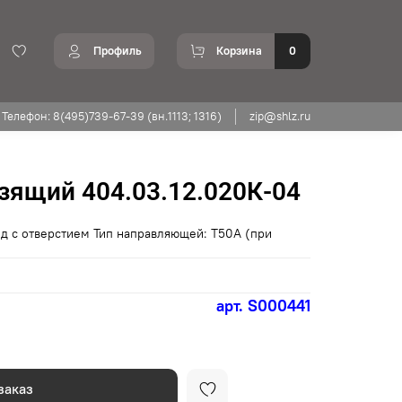
Профиль
Корзина
0
Телефон: 8(495)739-67-39 (вн.1113; 1316)
zip@shlz.ru
зящий 404.03.12.020К-04
д с отверстием Тип направляющей: Т50А (при
арт.
S000441
заказ