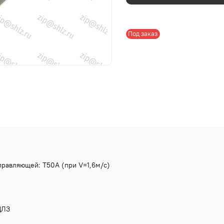
Под заказ
правляющей: Т50А (при V=1,6м/с)
ЛЗ